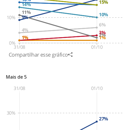
15%
15%
14%
11%
10%
9%
10%
6%
4%
3%
2%
1%
1%
1%
0%
31/08
01/10
Compartilhar esse gráfico
Mais de 5
31/08
01/10
30%
27%