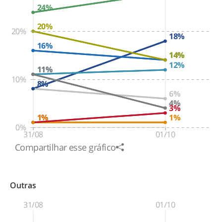
24%
20%
20%
18%
16%
14%
14%
12%
11%
11%
10%
8%
8%
6%
4%
3%
1%
1%
1%
0%
31/08
01/10
Compartilhar esse gráfico
Outras
31/08
01/10