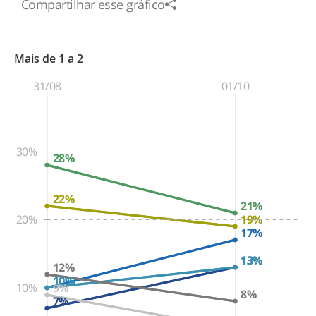
Compartilhar esse gráfico
Mais de 1 a 2
31/08
01/10
30%
28%
22%
21%
20%
19%
17%
13%
13%
12%
10%
10%
10%
9%
8%
7%