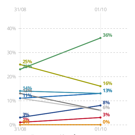
31/08
01/10
40%
36%
30%
25%
23%
20%
16%
14%
13%
13%
13%
11%
11%
10%
8%
6%
6%
3%
3%
1%
0%
0%
0%
31/08
01/10