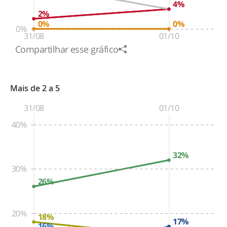
4%
4%
2%
0%
0%
0%
31/08
01/10
Compartilhar esse gráfico
Mais de 2 a 5
31/08
01/10
40%
32%
30%
26%
20%
18%
17%
16%