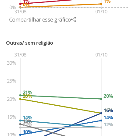
1%
1%
0%
0%
31/08
01/10
Compartilhar esse gráfico
Outras/ sem religião
31/08
01/10
30%
25%
21%
20%
20%
20%
16%
16%
15%
14%
14%
13%
12%
12%
12%
10%
10%