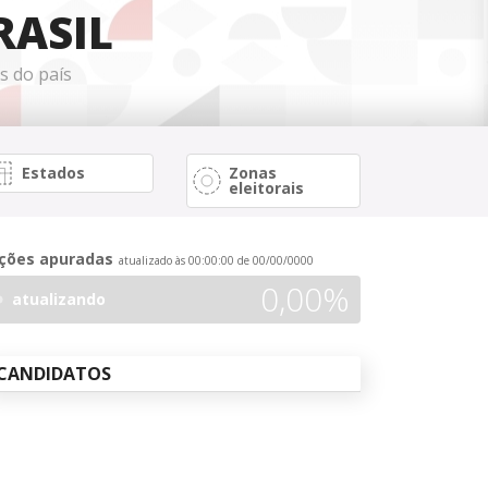
RASIL
e
e
sporte
ia
ia #13
esporte paraná
s do país
munidade
tro do porto
e
e
Estados
Zonas
eleitorais
ções apuradas
atualizado às 00:00:00 de 00/00/0000
0,00%
atualizando
CANDIDATOS