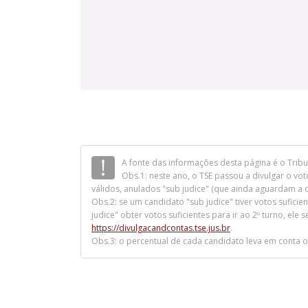
A fonte das informações desta página é o Tribun
Obs.1: neste ano, o TSE passou a divulgar o vo
válidos, anulados "sub judice" (que ainda aguardam a 
Obs.2: se um candidato "sub judice" tiver votos suficie
judice" obter votos suficientes para ir ao 2º turno, ele
https://divulgacandcontas.tse.jus.br
.
Obs.3: o percentual de cada candidato leva em conta o