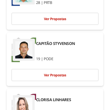
Amapá
28 | PRTB
1º
2º
Ver Propostas
Amazonas
1º
2º
CAPITÃO STYVENSON
Bahia
1º
2º
19 | PODE
Ceará
1º
2º
Ver Propostas
Distrito Federal
1º
2º
CLORISA LINHARES