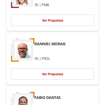
Espírito Santo
35 | PMB
1º
2º
Goiás
Ver Propostas
1º
2º
Maranhão
DANNIEL MORAIS
1º
2º
50 | PSOL
Mato Grosso
1º
2º
Ver Propostas
Mato Grosso do Sul
1º
2º
FABIO DANTAS
Minas Gerais