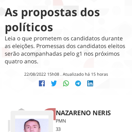
As propostas dos
guia de compras
jornal nacional
redes sociais
escuta que o filho é teu
teste vocacional
brumadinho – restauração e desenvolvimento
open banking
rock in rio
sergipe
especial de domin
roberto d'avila
inovação
pequenas empresas
história
frango com quiabo
vae
políticos
loterias
profissão repórter
g1 ouviu
voz dos oceanos
Leia o que prometem os candidatos durante
meio ambiente
isso é fantástico
as eleições. Promessas dos candidatos eleitos
grupo globo
serão acompanhadas pelo g1 nos próximos
monitor da violência
papo de política
princípios editoriais
quatro anos.
mundo
resumão diário
22/08/2022 15h08 . Atualizado há 15 horas
olha que legal
prazer, renata
política
bichos na escuta
pop & arte
isso está acontecendo
NAZARENO NERIS
saúde
PMN
tecnologia
33