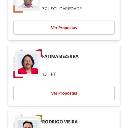
1º
2º
77 | SOLIDARIEDADE
Pará
Ver Propostas
1º
2º
Paraíba
1º
2º
FATIMA BEZERRA
Paraná
13 | PT
1º
2º
Ver Propostas
Pernambuco
1º
2º
Piauí
RODRIGO VIEIRA