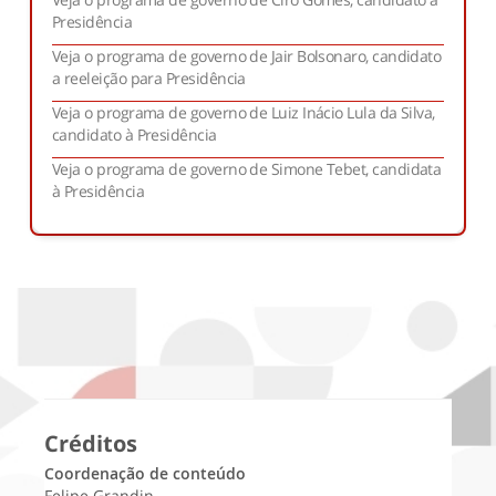
Presidência
Santa Catarina
Veja o programa de governo de Jair Bolsonaro, candidato
a reeleição para Presidência
1º
2º
Veja o programa de governo de Luiz Inácio Lula da Silva,
candidato à Presidência
São Paulo
Veja o programa de governo de Simone Tebet, candidata
1º
2º
à Presidência
Sergipe
1º
2º
Tocantins
1º
2º
Créditos
Coordenação de conteúdo
Felipe Grandin