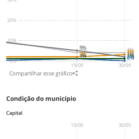
20%
10%
5%
4%
4%
3%
2%
2%
1%
1%
1%
0%
0%
19/09
30/09
Compartilhar esse gráfico
Condição do município
Capital
19/09
30/09