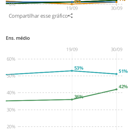
0%
0%
19/09
30/09
Compartilhar esse gráfico
Ens. médio
19/09
30/09
60%
53%
51%
50%
42%
40%
36%
30%
20%