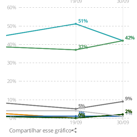
19/09
30/09
60%
51%
50%
42%
42%
40%
37%
30%
20%
9%
10%
5%
4%
2%
2%
1%
1%
1%
0%
0%
0%
19/09
30/09
Compartilhar esse gráfico