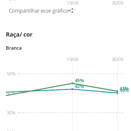
19/09
30/09
Compartilhar esse gráfico
Raça/ cor
Branca
19/09
30/09
50%
45%
42%
41%
40%
40%
30%