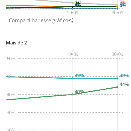
3%
2%
1%
1%
1%
1%
0%
0%
0%
19/09
30/09
Compartilhar esse gráfico
Mais de 2
19/09
30/09
60%
49%
49%
50%
44%
40%
40%
30%
20%