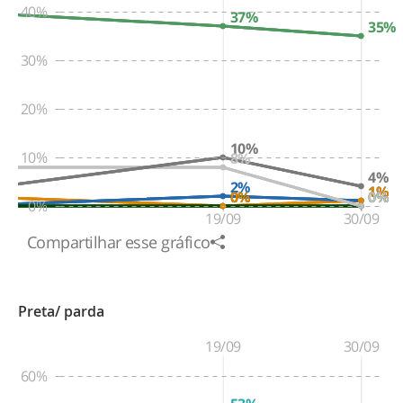
40%
37%
35%
30%
20%
10%
10%
8%
4%
2%
1%
1%
0%
0%
0%
0%
0%
19/09
30/09
Compartilhar esse gráfico
Preta/ parda
19/09
30/09
60%