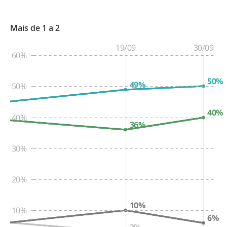
Mais de 1 a 2
19/09
30/09
60%
50%
49%
50%
40%
40%
36%
30%
20%
10%
10%
6%