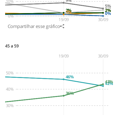
9%
10%
5%
4%
2%
2%
2%
2%
1%
1%
0%
0%
19/09
30/09
Compartilhar esse gráfico
45 a 59
19/09
30/09
50%
46%
43%
42%
40%
36%
30%