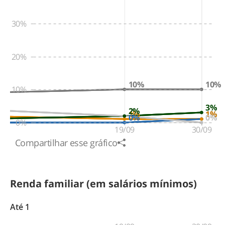
30%
20%
10%
10%
10%
3%
2%
2%
1%
1%
1%
0%
0%
0%
19/09
30/09
Compartilhar esse gráfico
Renda familiar (em salários mínimos)
Até 1