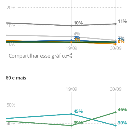
20%
11%
10%
10%
4%
2%
2%
1%
1%
1%
1%
0%
0%
19/09
30/09
Compartilhar esse gráfico
60 e mais
19/09
30/09
50%
46%
45%
39%
39%
40%