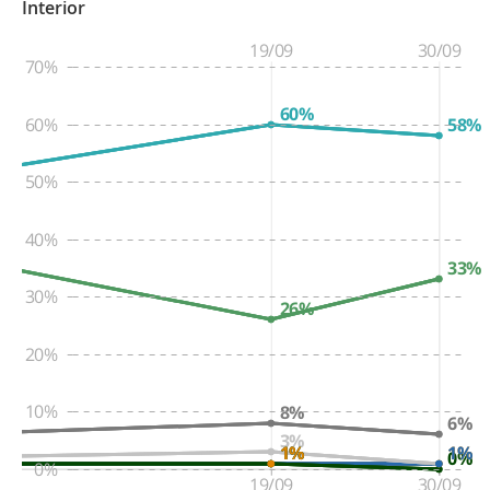
Interior
19/09
30/09
70%
60%
60%
58%
50%
40%
33%
30%
26%
20%
10%
8%
6%
3%
1%
1%
1%
1%
1%
1%
0%
0%
19/09
30/09