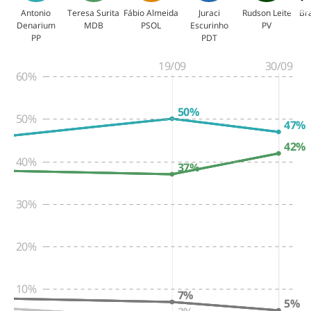
Goiás
Antonio
Teresa Surita
Fábio Almeida
Juraci
Rudson Leite
Br
Denarium
MDB
PSOL
Escurinho
PV
1º
2º
PP
PDT
19/09
30/09
Maranhão
60%
1º
2º
50%
50%
47%
Mato Grosso
42%
1º
2º
40%
37%
Mato Grosso do Sul
30%
1º
2º
20%
Minas Gerais
1º
2º
10%
7%
5%