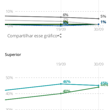
10%
6%
5%
3%
1%
1%
1%
1%
1%
1%
0%
0%
19/09
30/09
Compartilhar esse gráfico
Superior
19/09
30/09
50%
46%
45%
44%
40%
40%
30%