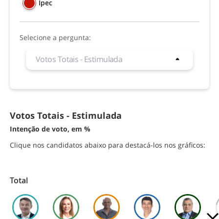
Ipec
trabalho e carreira​
Amazonas
1º
2º
turismo e viagem
Selecione a pergunta:
Bahia
Votos Totais - Estimulada
1º
2º
Espontânea
Rejeição candidatos
Ceará
Votos Totais - Estimulada
Simulação 2º turno
1º
2º
Intenção de voto, em %
Votos Válidos - Estimulada
Distrito Federal
Clique nos candidatos abaixo para destacá-los nos gráficos:
1º
2º
Total
Espírito Santo
1º
2º