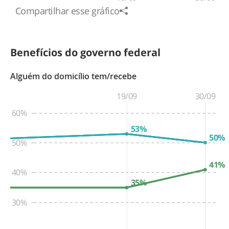
Compartilhar esse gráfico
Benefícios do governo federal
Alguém do domicílio tem/recebe
19/09
30/09
60%
53%
50%
50%
41%
40%
35%
30%