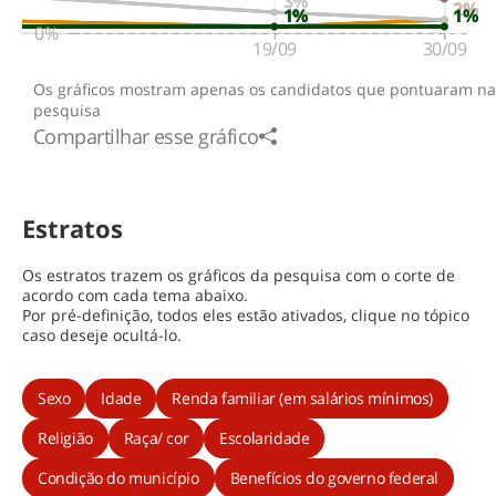
3%
Pará
2%
2%
1%
1%
1%
1%
1%
0%
1º
2º
19/09
30/09
Os gráficos mostram apenas os candidatos que pontuaram na
Paraíba
pesquisa
Compartilhar esse gráfico
1º
2º
Paraná
Estratos
1º
2º
Os estratos trazem os gráficos da pesquisa com o corte de
Pernambuco
acordo com cada tema abaixo.
Por pré-definição, todos eles estão ativados, clique no tópico
1º
2º
caso deseje ocultá-lo.
Piauí
Sexo
Idade
Renda familiar (em salários mínimos)
1º
2º
Religião
Raça/ cor
Escolaridade
Condição do município
Benefícios do governo federal
Rio de Janeiro