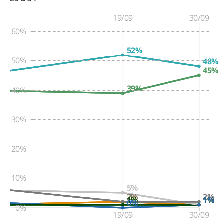
19/09
30/09
60%
52%
50%
48%
45%
39%
40%
30%
20%
10%
5%
2%
2%
2%
1%
1%
1%
1%
1%
0%
0%
19/09
30/09