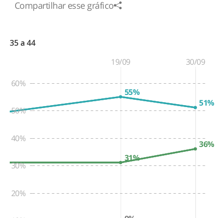
Compartilhar esse gráfico
35 a 44
19/09
30/09
60%
55%
51%
50%
40%
36%
31%
30%
20%