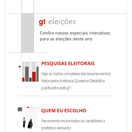
trabalho e carreira​
bichos na escuta
juventude
turismo e viagem
isso está acontecendo
Confira nossos especiais interativos
para as eleições deste ano
PESQUISAS ELEITORAIS
Veja os dados completos dos levantamentos
feitos pelos institutos Quaest e Datafolha
publicados pelo g1
QUEM EU ESCOLHO
Ferramenta reúne todos os candidatos a
prefeito e vereador.