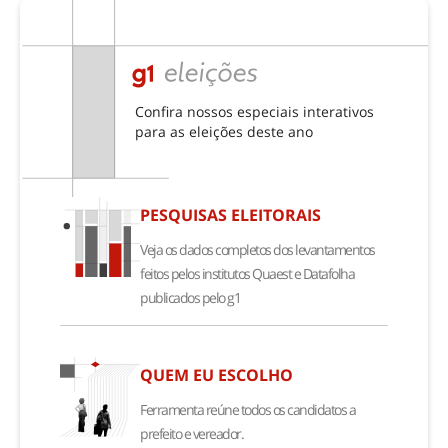
trabalho e carreira​
bichos na escuta
juventude
turismo e viagem
isso está acontecendo
Confira nossos especiais interativos
para as eleições deste ano
PESQUISAS ELEITORAIS
Veja os dados completos dos levantamentos
feitos pelos institutos Quaest e Datafolha
publicados pelo g1
QUEM EU ESCOLHO
Ferramenta reúne todos os candidatos a
prefeito e vereador.